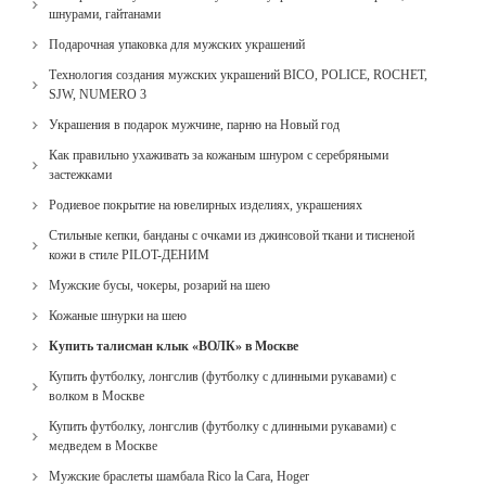
шнурами, гайтанами
Подарочная упаковка для мужских украшений
Технология создания мужских украшений BICO, POLICE, ROCHET,
SJW, NUMERO 3
Украшения в подарок мужчине, парню на Новый год
Как правильно ухаживать за кожаным шнуром с серебряными
застежками
Родиевое покрытие на ювелирных изделиях, украшениях
Стильные кепки, банданы с очками из джинсовой ткани и тисненой
кожи в стиле PILOT-ДЕНИМ
Мужские бусы, чокеры, розарий на шею
Кожаные шнурки на шею
Купить талисман клык «ВОЛК» в Москве
Купить футболку, лонгслив (футболку с длинными рукавами) с
волком в Москве
Купить футболку, лонгслив (футболку с длинными рукавами) с
медведем в Москве
Мужские браслеты шамбала Rico la Cara, Hoger