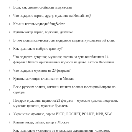
Волк как символ стойкости и мужества
Что подарить парню, другу, мужчине на Новый год?
Клык и коготь медведя/ fang&claw
Купить чокер парню, мужчине, девушке
В чем сила мистического легендарного амулета-кулона волчий клык
Как правильно выбрать цепочку?
Что подарить девушке, мужчине, парню на день влюбленных 14
февраля? Купить оригинальный подарок на день Святого Валентина
Что подарить мужчине на 23 февраля?
Купить настоящие клыки когти в Москве
Все о русских волках, когтях и клыках волка в ювелирной оправе из
серебра
Подарок мужчине, парню на 23 февраля – мужские кулоны, подвески,
мужские цепочки, мужские браслеты
Украшение мужчине, парню BICO, ROCHET, POLICE, NPB, SJW
Купить чокер, гайтан, шнур в Москве
Как правильно ухаживать за мужскими украшениями- чокерами,