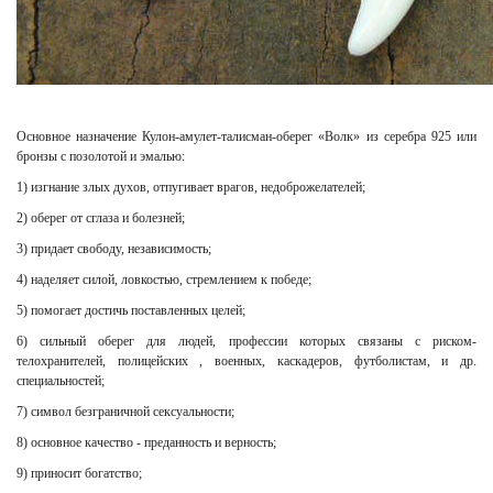
Основное назначение Кулон-амулет-талисман-оберег «Волк» из серебра 925 или
бронзы с позолотой и эмалью:
1) изгнание злых духов, отпугивает врагов, недоброжелателей;
2) оберег от сглаза и болезней;
3) придает свободу, независимость;
4) наделяет силой, ловкостью, стремлением к победе;
5) помогает достичь поставленных целей;
6) сильный оберег для людей, профессии которых связаны с риском-
телохранителей, полицейских , военных, каскадеров, футболистам, и др.
специальностей;
7) символ безграничной сексуальности;
8) основное качество - преданность и верность;
9) приносит богатство;