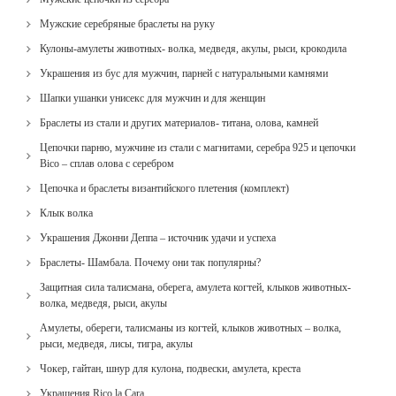
Мужские серебряные браслеты на руку
Кулоны-амулеты животных- волка, медведя, акулы, рыси, крокодила
Украшения из бус для мужчин, парней с натуральными камнями
Шапки ушанки унисекс для мужчин и для женщин
Браслеты из стали и других материалов- титана, олова, камней
Цепочки парню, мужчине из стали с магнитами, серебра 925 и цепочки
Bico – сплав олова с серебром
Цепочка и браслеты византийского плетения (комплект)
Клык волка
Украшения Джонни Деппа – источник удачи и успеха
Браслеты- Шамбала. Почему они так популярны?
Защитная сила талисмана, оберега, амулета когтей, клыков животных-
волка, медведя, рыси, акулы
Амулеты, обереги, талисманы из когтей, клыков животных – волка,
рыси, медведя, лисы, тигра, акулы
Чокер, гайтан, шнур для кулона, подвески, амулета, креста
Украшения Rico la Cara