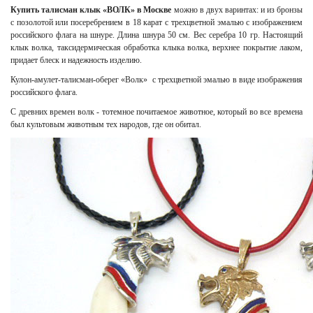
Купить талисман клык «ВОЛК» в Москве
можно в двух варинтах: и из бронзы
с позолотой или посеребрением в 18 карат с трехцветной эмалью с изображением
российского флага на шнуре. Длина шнура 50 см. Вес серебра 10 гр. Настоящий
клык волка, таксидермическая обработка клыка волка, верхнее покрытие лаком,
придает блеск и надежность изделию.
Кулон-амулет-талисман-оберег «Волк» с трехцветной эмалью в виде изображения
российского флага.
С древних времен волк - тотемное почитаемое животное, который во все времена
был культовым животным тех народов, где он обитал.