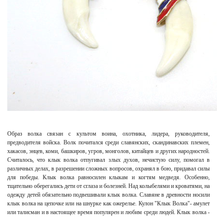
Образ волка связан с культом воина, охотника, лидера, руководителя,
предводителя войска. Волк почитался среди славянских, скандинавских племен,
хакасов, энцев, коми, башкиров, угров, монголов, китайцев и других народностей.
Считалось, что клык волка отпугивал злых духов, нечистую силу, помогал в
различных делах, в разрешении сложных вопросов, охранял в бою, придавал силы
для победы. Клык волка равносилен клыкам и когтям медведя. Особенно,
тщательно оберегались дети от сглаза и болезней. Над колыбелями и кроватями, на
одежду детей обязательно подвешивали клык волка. Славяне в древности носили
клык волка на цепочке или на шнурке как ожерелье. Кулон "Клык Волка"- амулет
или талисман и в настоящее время популярен и любим среди людей. Клык волка -