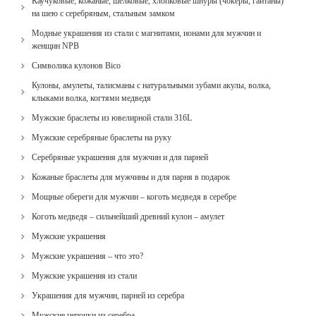
Каучуковые, кожаные, шелковые, хлопковые шнуры (чокеры, гайтаны)
на шею с серебряным, стальным замком
Модные украшения из стали с магнитами, ионами для мужчин и
женщин NPB
Cимволика кулонов Bico
Кулоны, амулеты, талисманы с натуральными зубами акулы, волка,
клыками волка, когтями медведя
Мужские браслеты из ювелирной стали 316L
Мужские серебряные браслеты на руку
Серебряные украшения для мужчин и для парней
Кожаные браслеты для мужчины и для парня в подарок
Мощные обереги для мужчин – коготь медведя в серебре
Коготь медведя – сильнейший древний кулон – амулет
Мужские украшения
Мужские украшения – что это?
Мужские украшения из стали
Украшения для мужчин, парней из серебра
Мужские цепочки из серебра