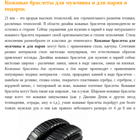
Кожаные браслеты для мужчины и для парня в
подарок
21 век – это прорыв высоких технологий, век стремительного развития техники,
различных технологий. В области дизайна кожаных браслетов производители не
остались в стороне. Сейчас украшения для мужчин и парней в виде натурального
кожаного браслета поражают своей оригинальностью и стилем исполнения. Стиль
исполнения разнообразен от классики до этнического.
Кожаные браслеты для
мужчины и для парня
могут быть с применением стали, каучука. Сочетание
разных материалов стало настолько популярным, что естественным образом
привлекает взгляды. Дизайны кожаных браслетов для мужчин и парней сейчас
настолько широки - различные замки, замок в виде завязок, замки на кнопках.
Кожаные браслеты для мужчины и для парня
производят с применением
популярных модных материалов - стали, природных камней в виде браслетов –
шамбала на резинке, сплава олова, покрытого пластинами серебра, с серебром, с
кордовой нитью, с татуировкой на коже, кожаные плетеные браслеты. Кожаные
браслеты могут быть также как широкие , так и узкие. Широкие кожаные браслеты
чаще всего это кожаные напульсники (как у Джонни Деппа и других звезд
телевидения, эстрады, шоу и т.д.), узкие кожаные браслеты подойдут для более
тонких мужских рук и они как правило небольшого размера от 4 до 8 мм в