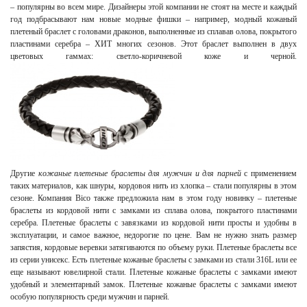
– популярны во всем мире. Дизайнеры этой компании не стоят на месте и каждый
год подбрасывают нам новые модные фишки – например, модный кожаный
плетеный браслет с головами драконов, выполненные из сплавав олова, покрытого
пластинами серебра – ХИТ многих сезонов. Этот браслет выполнен в двух
цветовых гаммах: светло-коричневой коже и черной.
Другие
кожаные плетеные браслеты для мужчин и для парней
с применением
таких материалов, как шнуры, кордовоя нить из хлопка – стали популярны в этом
сезоне. Компания Bico также предложила нам в этом году новинку – плетеные
браслеты из кордовой нити с замками из сплава олова, покрытого пластинами
серебра. Плетеные браслеты с завязками из кордовой нити просты и удобны в
эксплуатации, и самое важное, недорогие по цене. Вам не нужно знать размер
запястия, кордовые веревки затягиваются по объему руки. Плетеные браслеты все
из серии унисекс. Есть плетеные кожаные браслеты с замками из стали 316L или ее
еще называют ювелирной стали. Плетеные кожаные браслеты с замками имеют
удобный и элементарный замок. Плетеные кожаные браслеты с замками имеют
особую популярность среди мужчин и парней.