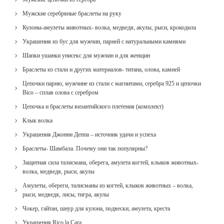
Мужские серебряные браслеты на руку
Кулоны-амулеты животных- волка, медведя, акулы, рыси, крокодила
Украшения из бус для мужчин, парней с натуральными камнями
Шапки ушанки унисекс для мужчин и для женщин
Браслеты из стали и других материалов- титана, олова, камней
Цепочки парню, мужчине из стали с магнитами, серебра 925 и цепочки
Bico – сплав олова с серебром
Цепочка и браслеты византийского плетения (комплект)
Клык волка
Украшения Джонни Деппа – источник удачи и успеха
Браслеты- Шамбала. Почему они так популярны?
Защитная сила талисмана, оберега, амулета когтей, клыков животных-
волка, медведя, рыси, акулы
Амулеты, обереги, талисманы из когтей, клыков животных – волка,
рыси, медведя, лисы, тигра, акулы
Чокер, гайтан, шнур для кулона, подвески, амулета, креста
Украшения Rico la Cara