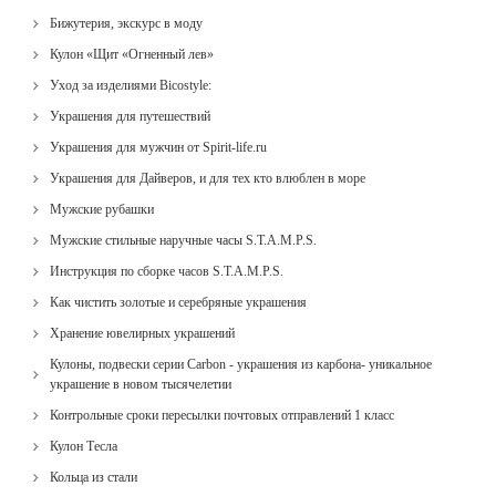
Бижутерия, экскурс в моду
Кулон «Щит «Огненный лев»
Уход за изделиями Bicostyle:
Украшения для путешествий
Украшения для мужчин от Spirit-life.ru
Украшения для Дайверов, и для тех кто влюблен в море
Мужские рубашки
Мужские стильные наручные часы S.T.A.M.P.S.
Инструкция по сборке часов S.T.A.M.P.S.
Как чистить золотые и серебряные украшения
Хранение ювелирных украшений
Кулоны, подвески серии Carbon - украшения из карбона- уникальное
украшение в новом тысячелетии
Контрольные сроки пересылки почтовых отправлений 1 класс
Кулон Тесла
Кольца из стали