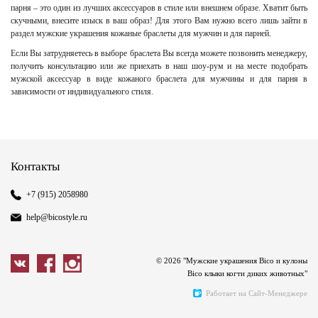
парня – это один из лучших аксессуаров в стиле или внешнем образе. Хватит быть
скучными, внесите изыск в ваш образ! Для этого Вам нужно всего лишь зайти в
раздел мужские украшения кожаные браслеты для мужчин и для парней.
Если Вы затрудняетесь в выборе браслета Вы всегда можете позвонить менеджеру,
получить консультацию или же приехать в наш шоу-рум и на месте подобрать
мужской аксессуар в виде кожаного браслета для мужчины и для парня в
зависимости от индивидуального стиля.
Контакты
+7 (915) 2058980
help@bicostyle.ru
© 2026 "Мужские украшения Bico и кулоны
Bico клыки когти диких животных"
Работает на Сайт-Менеджере