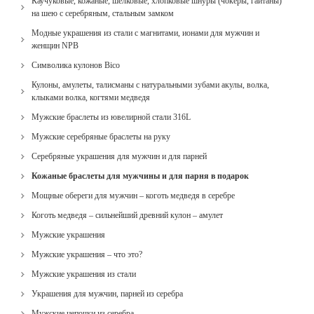
Каучуковые, кожаные, шелковые, хлопковые шнуры (чокеры, гайтаны)
на шею с серебряным, стальным замком
Модные украшения из стали с магнитами, ионами для мужчин и
женщин NPB
Cимволика кулонов Bico
Кулоны, амулеты, талисманы с натуральными зубами акулы, волка,
клыками волка, когтями медведя
Мужские браслеты из ювелирной стали 316L
Мужские серебряные браслеты на руку
Серебряные украшения для мужчин и для парней
Кожаные браслеты для мужчины и для парня в подарок
Мощные обереги для мужчин – коготь медведя в серебре
Коготь медведя – сильнейший древний кулон – амулет
Мужские украшения
Мужские украшения – что это?
Мужские украшения из стали
Украшения для мужчин, парней из серебра
Мужские цепочки из серебра