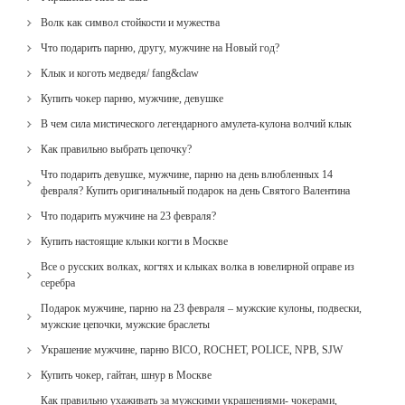
Волк как символ стойкости и мужества
Что подарить парню, другу, мужчине на Новый год?
Клык и коготь медведя/ fang&claw
Купить чокер парню, мужчине, девушке
В чем сила мистического легендарного амулета-кулона волчий клык
Как правильно выбрать цепочку?
Что подарить девушке, мужчине, парню на день влюбленных 14
февраля? Купить оригинальный подарок на день Святого Валентина
Что подарить мужчине на 23 февраля?
Купить настоящие клыки когти в Москве
Все о русских волках, когтях и клыках волка в ювелирной оправе из
серебра
Подарок мужчине, парню на 23 февраля – мужские кулоны, подвески,
мужские цепочки, мужские браслеты
Украшение мужчине, парню BICO, ROCHET, POLICE, NPB, SJW
Купить чокер, гайтан, шнур в Москве
Как правильно ухаживать за мужскими украшениями- чокерами,