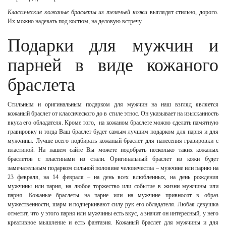
Классические кожаные браслеты из телячьей кожи
выглядят стильно, дорого.
Их можно надевать под костюм, на деловую встречу.
Подарки для мужчин и
парней в виде кожаного
браслета
Стильным и оригинальным подарком для мужчин на наш взгляд является
кожаный браслет от классического до в стиле этнос. Он указывает на изысканность
вкуса его обладателя. Кроме того, на
кожаном
браслете можно сделать памятную
гравировку и тогда Ваш браслет будет самым лучшим подарком для парня и для
мужчины. Лучше всего подбирать
кожаный
браслет для нанесения гравировки с
пластиной. На нашем сайте Вы можете подобрать несколько таких кожаных
браслетов с пластинами из стали. Оригинальный браслет из кожи будет
замечательным подарком сильной половине человечества – мужчине или парню на
23 февраля, на 14 февраля – на день всех влюбленных, на день рождения
мужчины или парня, на любое торжество или событие в жизни мужчины или
парня. Кожаные браслеты на парне или на мужчине привносят в образ
мужественности, шарм и подчеркивают силу рук его обладателя. Любая девушка
отметит, что у этого парня или мужчины есть вкус, а значит он интересный, у него
креативное мышление и есть фантазия. Кожаный браслет для мужчины и для