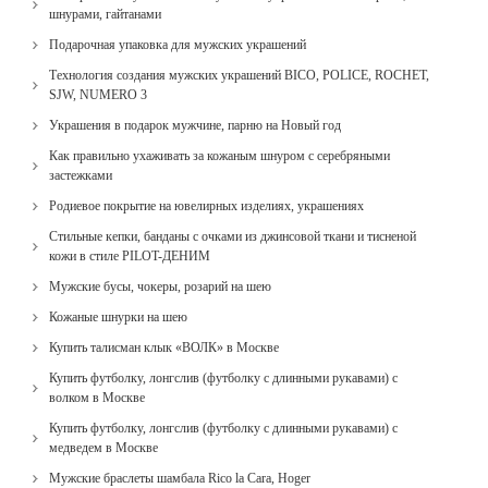
шнурами, гайтанами
Подарочная упаковка для мужских украшений
Технология создания мужских украшений BICO, POLICE, ROCHET,
SJW, NUMERO 3
Украшения в подарок мужчине, парню на Новый год
Как правильно ухаживать за кожаным шнуром с серебряными
застежками
Родиевое покрытие на ювелирных изделиях, украшениях
Стильные кепки, банданы с очками из джинсовой ткани и тисненой
кожи в стиле PILOT-ДЕНИМ
Мужские бусы, чокеры, розарий на шею
Кожаные шнурки на шею
Купить талисман клык «ВОЛК» в Москве
Купить футболку, лонгслив (футболку с длинными рукавами) с
волком в Москве
Купить футболку, лонгслив (футболку с длинными рукавами) с
медведем в Москве
Мужские браслеты шамбала Rico la Cara, Hoger