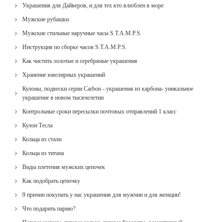
Украшения для Дайверов, и для тех кто влюблен в море
Мужские рубашки
Мужские стильные наручные часы S.T.A.M.P.S.
Инструкция по сборке часов S.T.A.M.P.S.
Как чистить золотые и серебряные украшения
Хранение ювелирных украшений
Кулоны, подвески серии Carbon - украшения из карбона- уникальное
украшение в новом тысячелетии
Контрольные сроки пересылки почтовых отправлений 1 класс
Кулон Тесла
Кольца из стали
Кольца из титана
Виды плетения мужских цепочек
Как подобрать цепочку
9 причин покупать у нас украшения для мужчин и для женщин!
Что подарить парню?