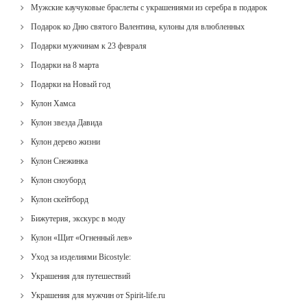
Мужские каучуковые браслеты с украшениями из серебра в подарок
Подарок ко Дню святого Валентина, кулоны для влюбленных
Подарки мужчинам к 23 февраля
Подарки на 8 марта
Подарки на Новый год
Кулон Хамса
Кулон звезда Давида
Кулон дерево жизни
Кулон Снежинка
Кулон сноуборд
Кулон скейтборд
Бижутерия, экскурс в моду
Кулон «Щит «Огненный лев»
Уход за изделиями Bicostyle:
Украшения для путешествий
Украшения для мужчин от Spirit-life.ru