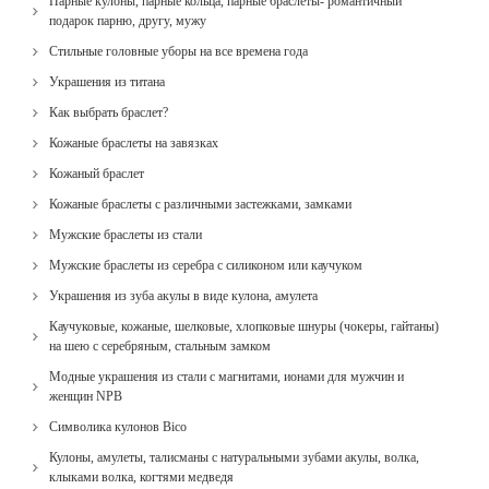
Парные кулоны, парные кольца, парные браслеты- романтичный
подарок парню, другу, мужу
Стильные головные уборы на все времена года
Украшения из титана
Как выбрать браслет?
Кожаные браслеты на завязках
Кожаный браслет
Кожаные браслеты с различными застежками, замками
Мужские браслеты из стали
Мужские браслеты из серебра с силиконом или каучуком
Украшения из зуба акулы в виде кулона, амулета
Каучуковые, кожаные, шелковые, хлопковые шнуры (чокеры, гайтаны)
на шею с серебряным, стальным замком
Модные украшения из стали с магнитами, ионами для мужчин и
женщин NPB
Cимволика кулонов Bico
Кулоны, амулеты, талисманы с натуральными зубами акулы, волка,
клыками волка, когтями медведя