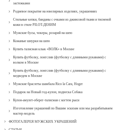
застежками
Родиевое покрытие на ювелирных изделиях, украшениях
Стильные кепки, банданы с очками из джинсовой ткани и тисненой
кожи в стиле PILOT-ДЕНИМ
Мужские бусы, чокеры, розарий на шею
Кожаные шнурки на шею
Купить талисман клык «ВОЛК» в Москве
Купить футболку, лонгслив (футболку с длинными рукавами) с
волком в Москве
Купить футболку, лонгслив (футболку с длинными рукавами) с
медведем в Москве
Мужские браслеты шамбала Rico la Cara, Hoger
Подарок на Новый год-кулон, подвеска Собака
Кулон-амулет-оберег-талисман с когтем рыси
Изготовление украшений по Вашим эскизам или мы разрабатываем
мастер-модель
ФОТОГАЛЕРЕЯ МУЖСКИХ УКРАШЕНИЙ
СТАТЬИ