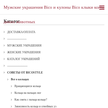
Мужские украшения Bico и кулоны Bico клыки когти
Каталог
диких животных
ДОСТАВКА/ОПЛАТА
--------------------
МУЖСКИЕ УКРАШЕНИЯ
ЖЕНСКИЕ УКРАШЕНИЯ
КАТАЛОГ УКРАШЕНИЙ
---------------------
СОВЕТЫ ОТ BICOSTYLE
Все о кольцах
Вращающиеся кольца
Кольца на пальцах ног
Как снять с пальца кольцо?
Зависимость кольца и семейных уз