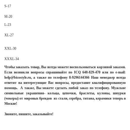
S-17
M-20
L-23
XL-27
XXL-30
XXXL-34
Чтобы заказать товар, Вы всегда можете воспользоваться корзиной заказов.
Если возникли вопросы спрашивайте по ICQ 648-829-470 или по e-mail:
help@bicostyle.ru, а также по телефону 8-9296144366 Наш менеджер всегда
ответит на интересующие Вас вопросы, предоставит квалифицированную
помощь. А также, Вы можете сделать любой заказ по телефону. Мужские
символьные украшения- кольца, цепочки, браслеты, кулоны, шнурки
(чокеры) от мировых брендов из стали, серебра, титана, керамики теперь в
Москве!
Звоните, пишите, заказывайте!