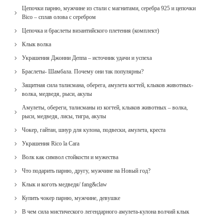
Цепочки парню, мужчине из стали с магнитами, серебра 925 и цепочки
Bico – сплав олова с серебром
Цепочка и браслеты византийского плетения (комплект)
Клык волка
Украшения Джонни Деппа – источник удачи и успеха
Браслеты- Шамбала. Почему они так популярны?
Защитная сила талисмана, оберега, амулета когтей, клыков животных-
волка, медведя, рыси, акулы
Амулеты, обереги, талисманы из когтей, клыков животных – волка,
рыси, медведя, лисы, тигра, акулы
Чокер, гайтан, шнур для кулона, подвески, амулета, креста
Украшения Rico la Cara
Волк как символ стойкости и мужества
Что подарить парню, другу, мужчине на Новый год?
Клык и коготь медведя/ fang&claw
Купить чокер парню, мужчине, девушке
В чем сила мистического легендарного амулета-кулона волчий клык