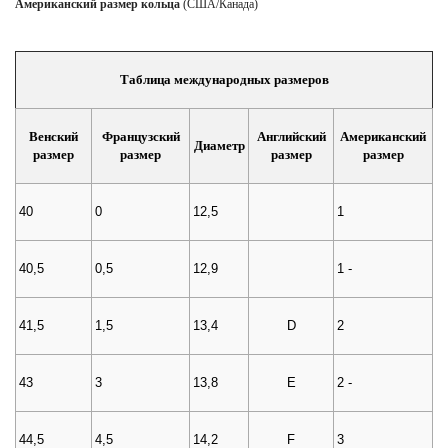
Американский размер кольца
(США/Канада)
Таблица международных размеров
Венский
Французский
Английский
Американский
Диаметр
размер
размер
размер
размер
40
0
12,5
1
40,5
0,5
12,9
1 -
41,5
1,5
13,4
D
2
43
3
13,8
E
2 -
44,5
4,5
14,2
F
3