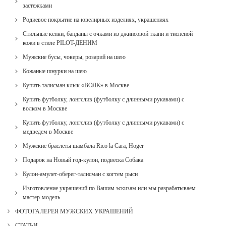
застежками
Родиевое покрытие на ювелирных изделиях, украшениях
Стильные кепки, банданы с очками из джинсовой ткани и тисненой
кожи в стиле PILOT-ДЕНИМ
Мужские бусы, чокеры, розарий на шею
Кожаные шнурки на шею
Купить талисман клык «ВОЛК» в Москве
Купить футболку, лонгслив (футболку с длинными рукавами) с
волком в Москве
Купить футболку, лонгслив (футболку с длинными рукавами) с
медведем в Москве
Мужские браслеты шамбала Rico la Cara, Hoger
Подарок на Новый год-кулон, подвеска Собака
Кулон-амулет-оберег-талисман с когтем рыси
Изготовление украшений по Вашим эскизам или мы разрабатываем
мастер-модель
ФОТОГАЛЕРЕЯ МУЖСКИХ УКРАШЕНИЙ
СТАТЬИ