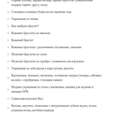
Парные кулоны, парные кольца, парные браслеты- романтичный
подарок парню, другу, мужу
Стильные головные уборы на все времена года
Украшения из титана
Как выбрать браслет?
Кожаные браслеты на завязках
Кожаный браслет
Кожаные браслеты с различными застежками, замками
Мужские браслеты из стали
Мужские браслеты из серебра с силиконом или каучуком
Украшения из зуба акулы в виде кулона, амулета
Каучуковые, кожаные, шелковые, хлопковые шнуры (чокеры, гайтаны)
на шею с серебряным, стальным замком
Модные украшения из стали с магнитами, ионами для мужчин и
женщин NPB
Cимволика кулонов Bico
Кулоны, амулеты, талисманы с натуральными зубами акулы, волка,
клыками волка, когтями медведя