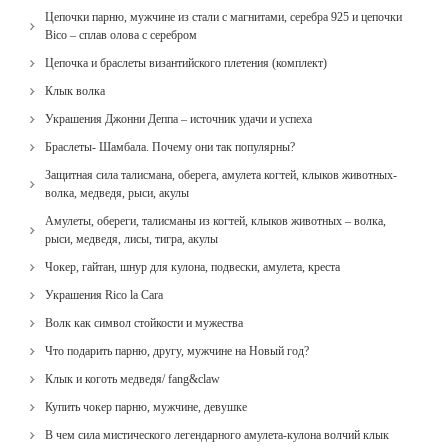
Цепочки парню, мужчине из стали с магнитами, серебра 925 и цепочки
Bico – сплав олова с серебром
Цепочка и браслеты византийского плетения (комплект)
Клык волка
Украшения Джонни Деппа – источник удачи и успеха
Браслеты- Шамбала. Почему они так популярны?
Защитная сила талисмана, оберега, амулета когтей, клыков животных-
волка, медведя, рыси, акулы
Амулеты, обереги, талисманы из когтей, клыков животных – волка,
рыси, медведя, лисы, тигра, акулы
Чокер, гайтан, шнур для кулона, подвески, амулета, креста
Украшения Rico la Cara
Волк как символ стойкости и мужества
Что подарить парню, другу, мужчине на Новый год?
Клык и коготь медведя/ fang&claw
Купить чокер парню, мужчине, девушке
В чем сила мистического легендарного амулета-кулона волчий клык