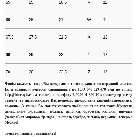
65
25
20,5
V
11
66
26
21
W
11 -
67,5
27,5
21,5
X
12
69
29
22
Y
12 -
70
30
22,5
Z
13
Чтобы заказать товар, Вы всегда можете воспользоваться корзиной заказов.
Если возникли вопросы спрашивайте по ICQ 648-829-470 или по e-mail:
help@bicostyle.ru, а также по телефону 8-9296144366 Наш менеджер всегда
ответит на интересующие Вас вопросы, предоставит квалифицированную
помощь. А также, Вы можете сделать любой заказ по телефону. Мужские
символьные украшения- кольца, цепочки, браслеты, кулоны, шнурки
(чокеры) от мировых брендов из стали, серебра, титана, керамики теперь в
Москве!
Звоните, пишите, заказывайте!