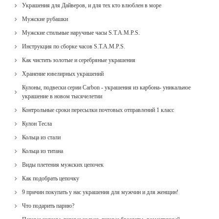
Украшения для Дайверов, и для тех кто влюблен в море
Мужские рубашки
Мужские стильные наручные часы S.T.A.M.P.S.
Инструкция по сборке часов S.T.A.M.P.S.
Как чистить золотые и серебряные украшения
Хранение ювелирных украшений
Кулоны, подвески серии Carbon - украшения из карбона- уникальное
украшение в новом тысячелетии
Контрольные сроки пересылки почтовых отправлений 1 класс
Кулон Тесла
Кольца из стали
Кольца из титана
Виды плетения мужских цепочек
Как подобрать цепочку
9 причин покупать у нас украшения для мужчин и для женщин!
Что подарить парню?