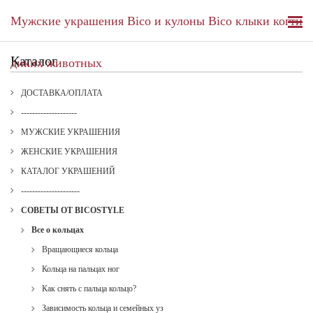
Мужские украшения Bico и кулоны Bico клыки когти
Каталог
диких животных
ДОСТАВКА/ОПЛАТА
--------------------
МУЖСКИЕ УКРАШЕНИЯ
ЖЕНСКИЕ УКРАШЕНИЯ
КАТАЛОГ УКРАШЕНИЙ
---------------------
СОВЕТЫ ОТ BICOSTYLE
Все о кольцах
Вращающиеся кольца
Кольца на пальцах ног
Как снять с пальца кольцо?
Зависимость кольца и семейных уз