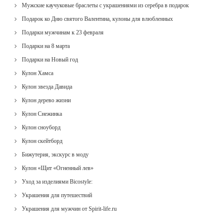
Мужские каучуковые браслеты с украшениями из серебра в подарок
Подарок ко Дню святого Валентина, кулоны для влюбленных
Подарки мужчинам к 23 февраля
Подарки на 8 марта
Подарки на Новый год
Кулон Хамса
Кулон звезда Давида
Кулон дерево жизни
Кулон Снежинка
Кулон сноуборд
Кулон скейтборд
Бижутерия, экскурс в моду
Кулон «Щит «Огненный лев»
Уход за изделиями Bicostyle:
Украшения для путешествий
Украшения для мужчин от Spirit-life.ru