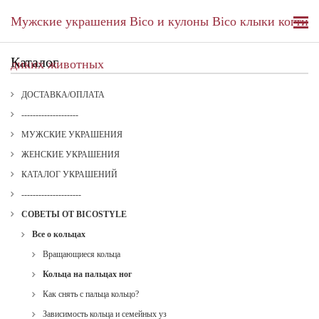
Мужские украшения Bico и кулоны Bico клыки когти
Каталог
диких животных
ДОСТАВКА/ОПЛАТА
--------------------
МУЖСКИЕ УКРАШЕНИЯ
ЖЕНСКИЕ УКРАШЕНИЯ
КАТАЛОГ УКРАШЕНИЙ
---------------------
СОВЕТЫ ОТ BICOSTYLE
Все о кольцах
Вращающиеся кольца
Кольца на пальцах ног
Как снять с пальца кольцо?
Зависимость кольца и семейных уз