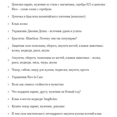
Цепочки парню, мужчине из стали с магнитами, серебра 925 и цепочки
Bico – сплав олова с серебром
Цепочка и браслеты византийского плетения (комплект)
Клык волка
Украшения Джонни Деппа – источник удачи и успеха
Браслеты- Шамбала. Почему они так популярны?
Защитная сила талисмана, оберега, амулета когтей, клыков животных-
волка, медведя, рыси, акулы
Амулеты, обереги, талисманы из когтей, клыков животных – волка,
рыси, медведя, лисы, тигра, акулы
Чокер, гайтан, шнур для кулона, подвески, амулета, креста
Украшения Rico la Cara
Волк как символ стойкости и мужества
Что подарить парню, другу, мужчине на Новый год?
Клык и коготь медведя/ fang&claw
Купить чокер парню, мужчине, девушке
В чем сила мистического легендарного амулета-кулона волчий клык