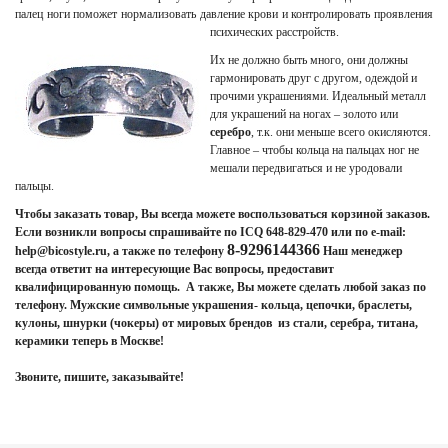
палец ноги поможет нормализовать давление крови и контролировать проявления
психических расстройств.
Их не должно быть много, они должны
гармонировать друг с другом, одеждой и
прочими украшениями. Идеальный металл
для украшений на ногах – золото или
серебро
, т.к. они меньше всего окисляются.
Главное – чтобы кольца на пальцах ног не
мешали передвигаться и не уродовали
пальцы.
Чтобы заказать товар, Вы всегда можете воспользоваться корзиной заказов.
Если возникли вопросы спрашивайте по ICQ 648-829-470 или по e-mail:
8-9296144366
help@bicostyle.ru, а также по телефону
Наш менеджер
всегда ответит на интересующие Вас вопросы, предоставит
квалифицированную помощь. А также, Вы можете сделать любой заказ по
телефону. Мужские символьные украшения- кольца, цепочки, браслеты,
кулоны, шнурки (чокеры) от мировых брендов из стали, серебра, титана,
керамики теперь в Москве!
Звоните, пишите, заказывайте!