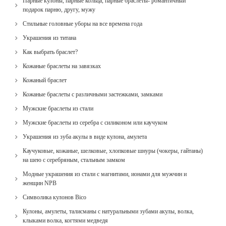
Парные кулоны, парные кольца, парные браслеты- романтичный
подарок парню, другу, мужу
Стильные головные уборы на все времена года
Украшения из титана
Как выбрать браслет?
Кожаные браслеты на завязках
Кожаный браслет
Кожаные браслеты с различными застежками, замками
Мужские браслеты из стали
Мужские браслеты из серебра с силиконом или каучуком
Украшения из зуба акулы в виде кулона, амулета
Каучуковые, кожаные, шелковые, хлопковые шнуры (чокеры, гайтаны)
на шею с серебряным, стальным замком
Модные украшения из стали с магнитами, ионами для мужчин и
женщин NPB
Cимволика кулонов Bico
Кулоны, амулеты, талисманы с натуральными зубами акулы, волка,
клыками волка, когтями медведя