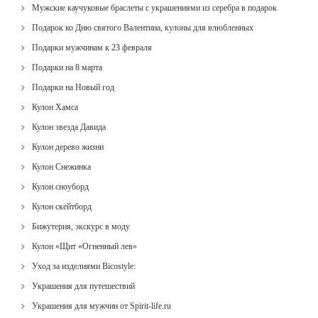
Мужские каучуковые браслеты с украшениями из серебра в подарок
Подарок ко Дню святого Валентина, кулоны для влюбленных
Подарки мужчинам к 23 февраля
Подарки на 8 марта
Подарки на Новый год
Кулон Хамса
Кулон звезда Давида
Кулон дерево жизни
Кулон Снежинка
Кулон сноуборд
Кулон скейтборд
Бижутерия, экскурс в моду
Кулон «Щит «Огненный лев»
Уход за изделиями Bicostyle:
Украшения для путешествий
Украшения для мужчин от Spirit-life.ru