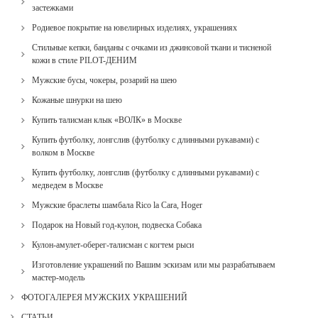
застежками
Родиевое покрытие на ювелирных изделиях, украшениях
Стильные кепки, банданы с очками из джинсовой ткани и тисненой
кожи в стиле PILOT-ДЕНИМ
Мужские бусы, чокеры, розарий на шею
Кожаные шнурки на шею
Купить талисман клык «ВОЛК» в Москве
Купить футболку, лонгслив (футболку с длинными рукавами) с
волком в Москве
Купить футболку, лонгслив (футболку с длинными рукавами) с
медведем в Москве
Мужские браслеты шамбала Rico la Cara, Hoger
Подарок на Новый год-кулон, подвеска Собака
Кулон-амулет-оберег-талисман с когтем рыси
Изготовление украшений по Вашим эскизам или мы разрабатываем
мастер-модель
ФОТОГАЛЕРЕЯ МУЖСКИХ УКРАШЕНИЙ
СТАТЬИ