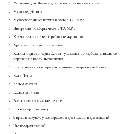
Украшения для Дайверов, и для тех кто влюблен в море
Мужские рубашки
Мужские стильные наручные часы S.T.A.M.P.S.
Инструкция по сборке часов S.T.A.M.P.S.
Как чистить золотые и серебряные украшения
Хранение ювелирных украшений
Кулоны, подвески серии Carbon - украшения из карбона- уникальное
украшение в новом тысячелетии
Контрольные сроки пересылки почтовых отправлений 1 класс
Кулон Тесла
Кольца из стали
Кольца из титана
Виды плетения мужских цепочек
Как подобрать цепочку
9 причин покупать у нас украшения для мужчин и для женщин!
Что подарить парню?